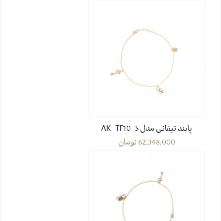
پابند تیفانی مدل AK-TF10-5
62,348,000
تومان