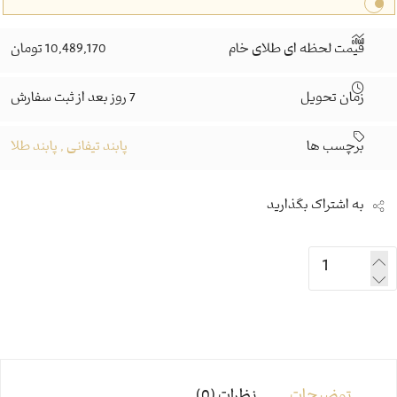
قیمت لحظه ای طلای خام
10,489,170 تومان
زمان تحویل
7 روز بعد از ثبت سفارش
برچسب ها
پابند تیفانی
,
پابند طلا
به اشتراک بگذارید