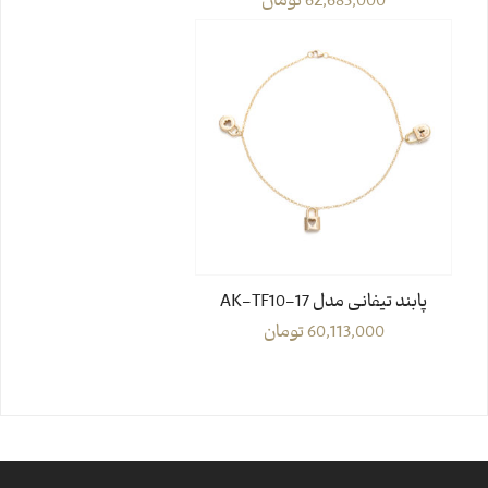
62,683,000
تومان
پابند تیفانی مدل AK-TF10-17
60,113,000
تومان