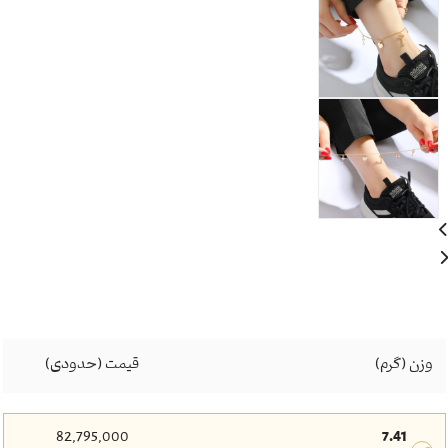
وزن (گرم)
قیمت (حدودی)
82,795,000
7.41