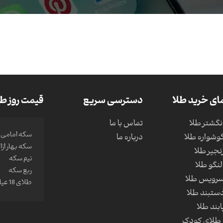
ای خرید طلا
دسترسی سریع
قیمت روز طل
نگشتر طلا
تماس با ما
سکه امامی
وشواره طلا
درباره ما
سکه بهار از
نجیر طلا
نیم سکه
لنگو طلا
ربع سکه
سرویس طلا
طلای 18 عیار
ستبند طلا
ابند طلا
طلای کودک