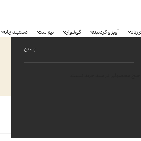
 زنانه
آویز و گردنبند
گوشواره
نیم ست
دستبند زنانه
بستن
هیچ محصولی در سبد خرید نیست.