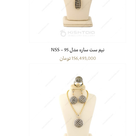
نیم ست ساره مدل 95 – NSS
156,493,000
تومان