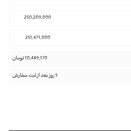
250,209,000
251,471,000
10,489,170 تومان
5 روز بعد از ثبت سفارش