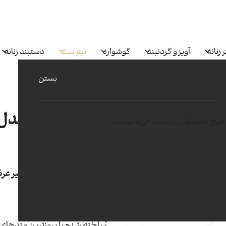
 زنانه
آویز و گردنبند
گوشواره
نیم ست
دستبند زنانه
بستن
نیم ست ساره مدل 90 -SS
هیچ محصولی در سبد خرید نیست.
61
تمامی نیم ست ها بدون زنجیر ع
طلای 18 عیار 750