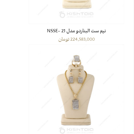
نیم ست البناردو مدل 21 -NSSE
224,583,000
تومان