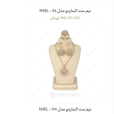
نیم ست البناردو مدل 46 – NSEL
188,537,000
تومان
نیم ست البناردو مدل 114 – NSEL