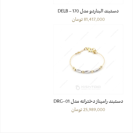
دستبند البناردو مدل DELB – 170
81,417,000
تومان
دستبند رامیناز دخترانه مدل DRG-01
25,989,000
تومان