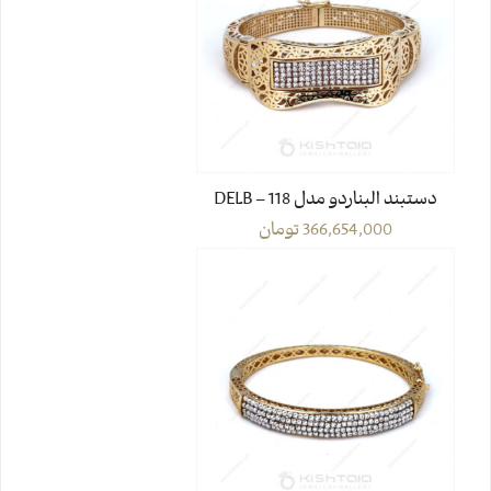
دستبند البناردو مدل DELB – 118
366,654,000
تومان