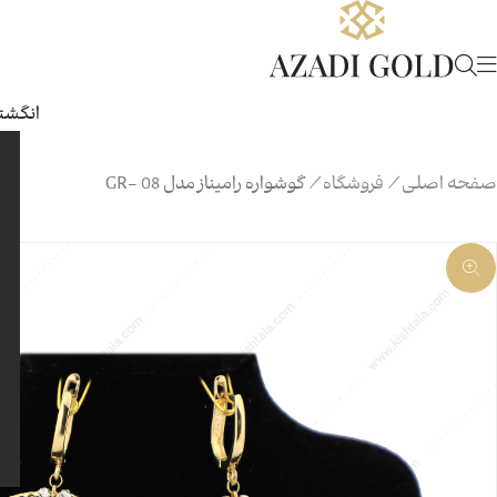
انگشتر
صفحه اصلی
/
فروشگاه
/
گوشواره رامیناز مدل GR- 08