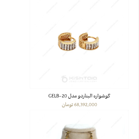
گوشواره البناردو مدل GELB-20
68,392,000
تومان