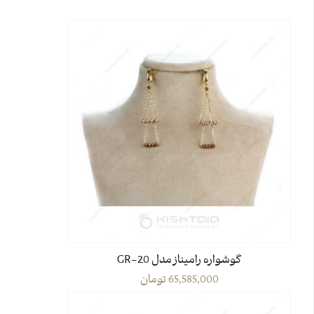
گوشواره رامیناز مدل GR-20
65,585,000
تومان