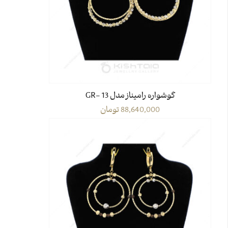
گوشواره رامیناز مدل GR- 13
88,640,000
تومان