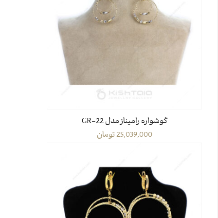
گوشواره رامیناز مدل GR-22
25,039,000
تومان