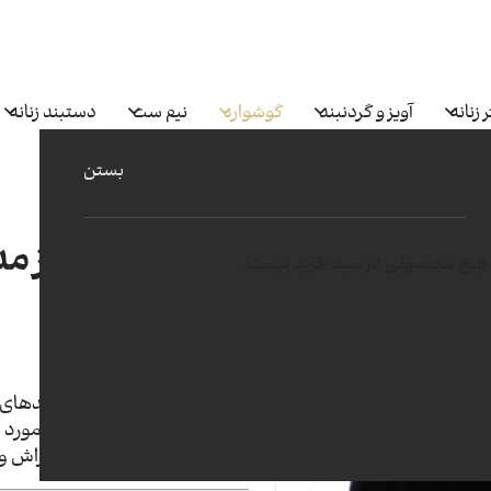
 زنانه
آویز و گردنبند
گوشواره
نیم ست
دستبند زنانه
بستن
گوشواره رامیناز مدل  08
هیچ محصولی در سبد خرید نیست.
171
طلای 18 عیار 750
ساخته شده با بروزترین متدهای
کیفیت در ساخت و متریال مورد 
ساخته شده از مفتولهای تراش و