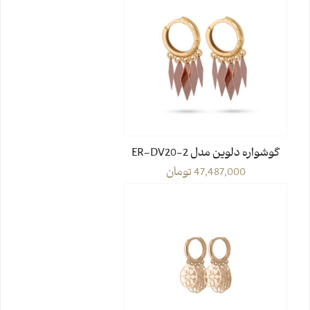
گوشواره دلوین مدل ER-DV20-2
47,487,000
تومان