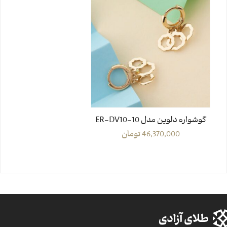
گوشواره دلوین مدل ER-DV10-10
46,370,000
تومان