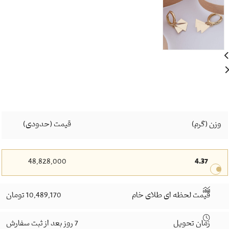
وزن (گرم)
قیمت (حدودی)
48,828,000
4.37
قیمت لحظه ای طلای خام
10,489,170 تومان
زمان تحویل
7 روز بعد از ثبت سفارش