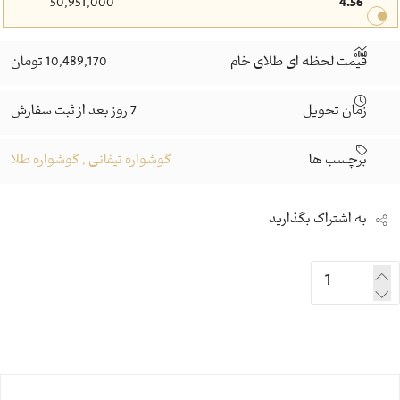
50,951,000
4.56
قیمت لحظه ای طلای خام
10,489,170 تومان
زمان تحویل
7 روز بعد از ثبت سفارش
برچسب ها
گوشواره تیفانی
,
گوشواره طلا
به اشتراک بگذارید