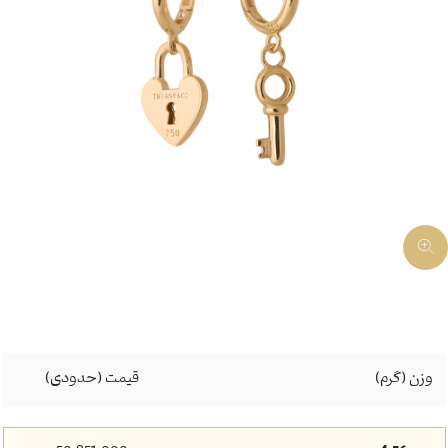
وزن (گرم)
قیمت (حدودی)