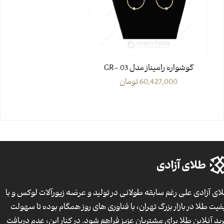
گوشواره رامیناز مدل GR- 03
60,427,000
تومان
ای آزادی علی رغم سابقه طولانی در تولید و عرضه زیورآلات لوکس و با
فیت طلا در بازار بزرگ تهران، با فناوری های روز همگام بوده تا سهولت
ید آنلاین طلا برای مشتریان عزیز فراهم شود. در کنار این، عدم دریافت