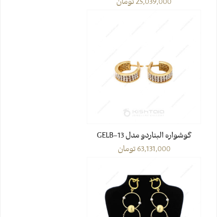
25,039,000
تومان
گوشواره البناردو مدل GELB-13
63,131,000
تومان