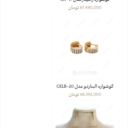
گوشواره رامیناز مدل GR-17
67,480,000
تومان
گوشواره البناردو مدل GELB-20
68,392,000
تومان