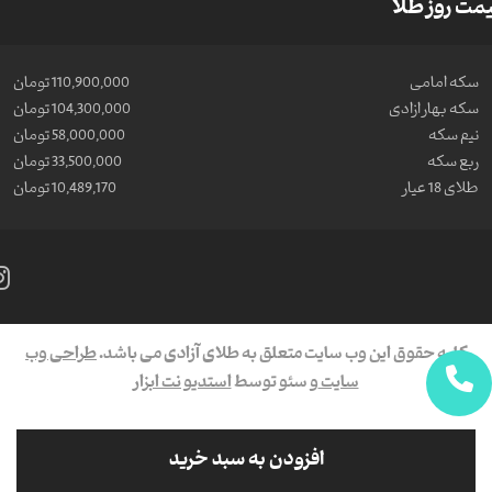
مت روز طلا
سکه امامی
110,900,000 تومان
سکه بهار ازادی
104,300,000 تومان
نیم سکه
58,000,000 تومان
ربع سکه
33,500,000 تومان
طلای 18 عیار
10,489,170 تومان
کلیه حقوق این وب سایت متعلق به طلای آزادی می باشد.
طراحی وب
سایت
و سئو توسط
استدیو نت ابزار
افزودن به سبد خرید