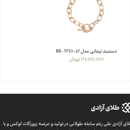
دستبند تیفانی مدل BR-TF10-27
173,970,000
تومان
ای آزادی علی رغم سابقه طولانی در تولید و عرضه زیورآلات لوکس و با