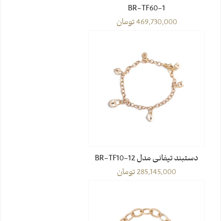
BR-TF60-1
469,730,000
تومان
دستبند تیفانی مدل BR-TF10-12
285,145,000
تومان