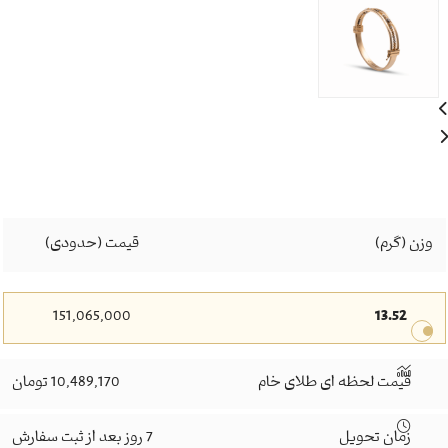
وزن (گرم)
قیمت (حدودی)
151,065,000
13.52
قیمت لحظه ای طلای خام
10,489,170 تومان
زمان تحویل
7 روز بعد از ثبت سفارش