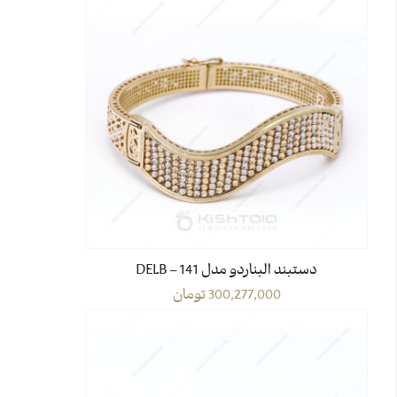
دستبند البناردو مدل DELB – 141
300,277,000
تومان