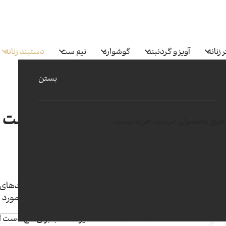
 زنانه
آویز و گردنبند
گوشواره
نیم ست
دستبند زنانه
بستن
دستبند سان ست مدل07
هیچ محصولی در سبد خرید نیست.
81
طلای 18 عیار 750
ساخته شده با بروزترین متدهای
کیفیت در ساخت و متریال مورد 
تک سایز مناسب برای مچ دست از سایز 1