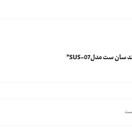
ن ست مدل07-SUS”
ست