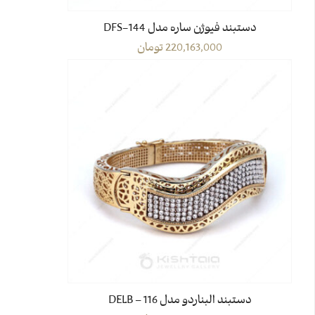
دستبند فیوژن ساره مدل DFS-144
220,163,000
تومان
دستبند البناردو مدل DELB – 116