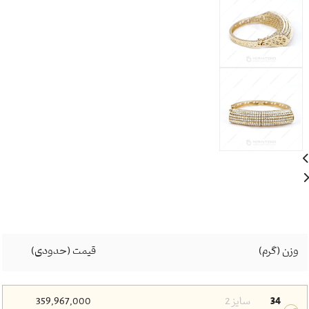
وزن (گرم)
قیمت (حدودی)
34
سایز 2
359,967,000