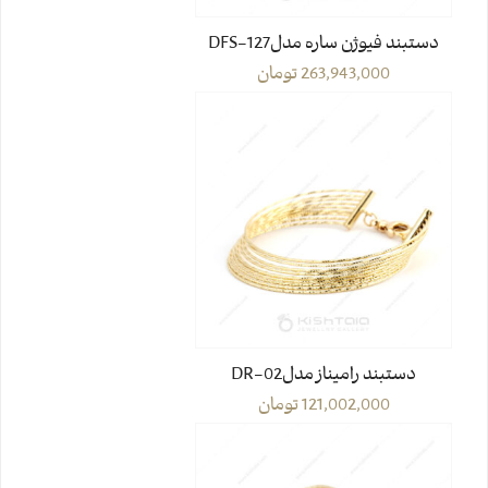
دستبند فیوژن ساره مدلDFS-127
263,943,000
تومان
دستبند رامیناز مدل02-DR
121,002,000
تومان