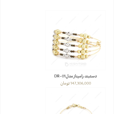
دستبند رامیناز مدل01-DR
147,306,000
تومان