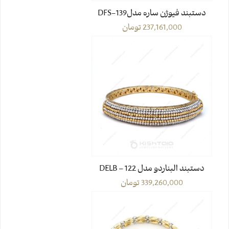
دستبند فیوژن ساره مدلDFS-139
237,161,000
تومان
دستبند البناردو مدل DELB – 122
339,260,000
تومان