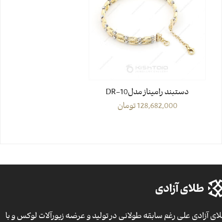
دستبند رامیناز مدل10-DR
128,682,000
تومان
ای آزادی علی رغم سابقه طولانی در تولید و عرضه زیورآلات لوکس و با