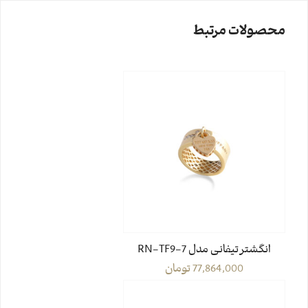
محصولات مرتبط
انگشتر تیفانی مدل RN-TF9-7
77,864,000
تومان