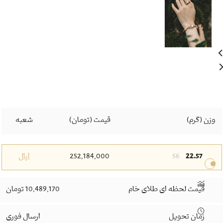
وزن (گرم)
قیمت (تومان)
شعبه
22.57
56
252,184,000
اپال
قیمت لحظه ای طلای خام
10,489,170 تومان
زمان تحویل
ارسال فوری