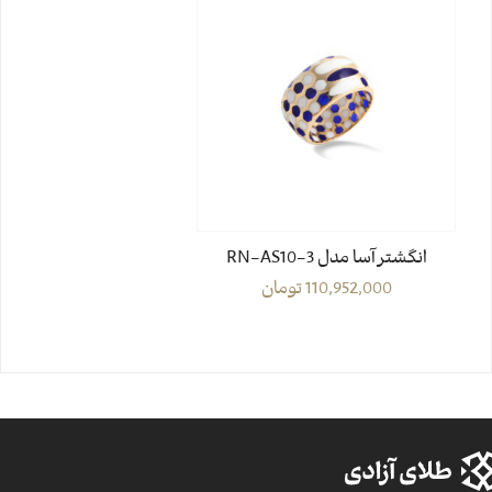
انگشتر آسا مدل RN-AS10-3
110,952,000
تومان