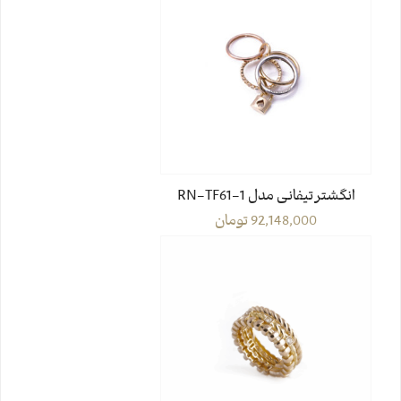
انگشتر تیفانی مدل RN-TF61-1
92,148,000
تومان