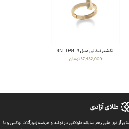
انگشتر تیفانی مدل RN-TF54-3
37,482,000
تومان
ای آزادی علی رغم سابقه طولانی در تولید و عرضه زیورآلات لوکس و با