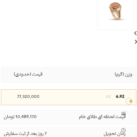
وزن (گرم)
قیمت (حدودی)
77,320,000
62
6.92
قیمت لحظه ای طلای خام
10,489,170 تومان
زمان تحویل
7 روز بعد از ثبت سفارش