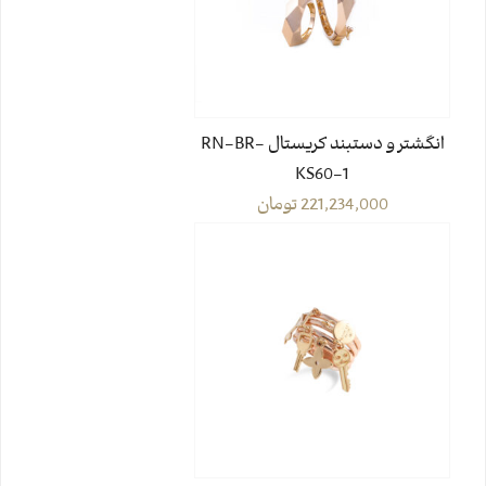
انگشتر و دستبند کریستال RN-BR-
KS60-1
221,234,000
تومان