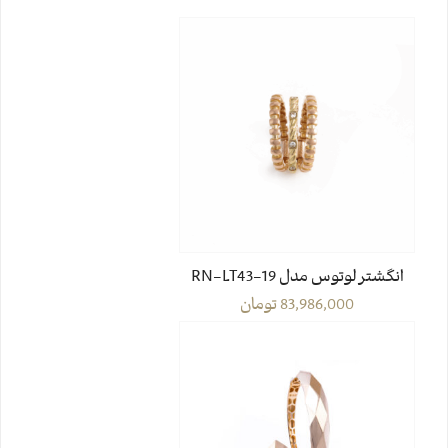
انگشتر لوتوس مدل RN-LT43-19
83,986,000
تومان