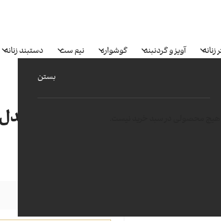
 زنانه
آویز و گردنبند
گوشواره
نیم ست
دستبند زنانه
بستن
انگشتر آشیل مدل RN-AL21-1
هیچ محصولی در سبد خرید نیست.
71
وزن (گرم)