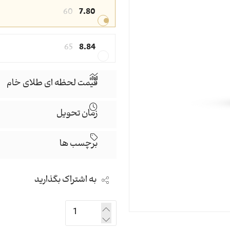
60
7.80
65
8.84
قیمت لحظه ای طلای خام
زمان تحویل
برچسب ها
به اشتراک بگذارید