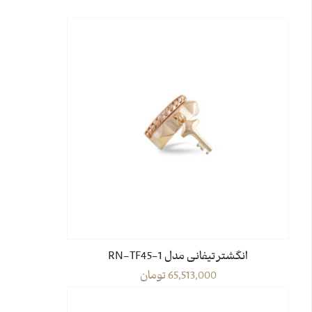
انگشتر تیفانی مدل RN-TF45-1
65,513,000
تومان