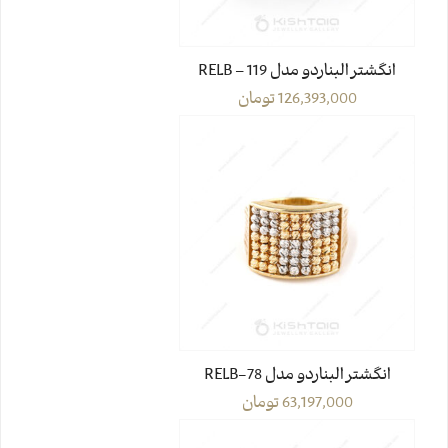
انگشتر البناردو مدل RELB – 119
126,393,000
تومان
انگشتر البناردو مدل RELB-78
63,197,000
تومان