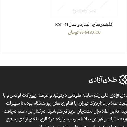
انگشتر ساره البناردو مدل11-RSE
85,648,000
تومان
ای آزادی علی رغم سابقه طولانی در تولید و عرضه زیورآلات لوکس و با
فیت طلا در بازار بزرگ تهران، با فناوری های روز همگام بوده تا سهولت
ید آنلاین طلا برای مشتریان عزیز فراهم شود. در کنار این، عدم دریافت
ینه مالیات و فروش طلا با سود بسیار کم در گالری طلای آزادی بستری