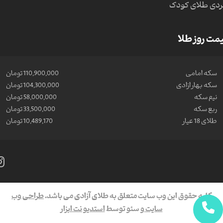
دی طلای کودک
مت روز طلا
سکه امامی
110,900,000 تومان
سکه بهار ازادی
104,300,000 تومان
نیم سکه
58,000,000 تومان
ربع سکه
33,500,000 تومان
طلای 18 عیار
10,489,170 تومان
کلیه حقوق این وب سایت متعلق به طلای آزادی می باشد.
طراحی وب
سایت
و سئو توسط
استدیو نت ابزار