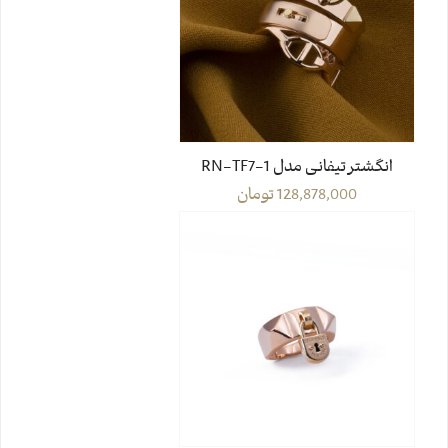
انگشتر تیفانی مدل RN-TF7-1
128,878,000
تومان