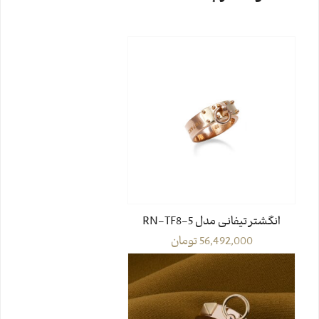
انگشتر تیفانی مدل RN-TF8-5
56,492,000
تومان