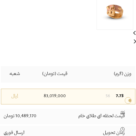
وزن (گرم)
قیمت (تومان)
شعبه
7.73
56
83,019,000
اپال
قیمت لحظه ای طلای خام
10,489,170 تومان
زمان تحویل
ارسال فوری