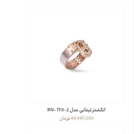
انگشتر تیفانی مدل RN-TF8-2
69,487,000
تومان