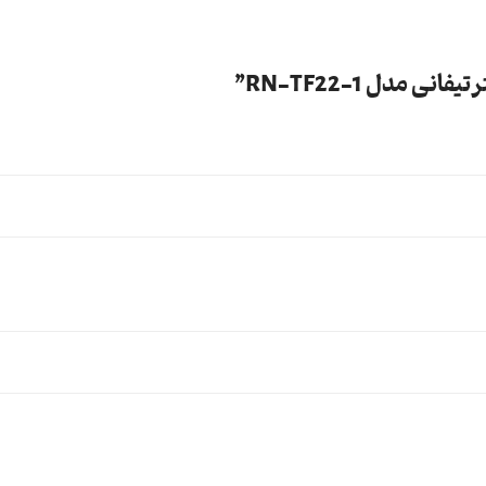
مدل RN-TF22-1”