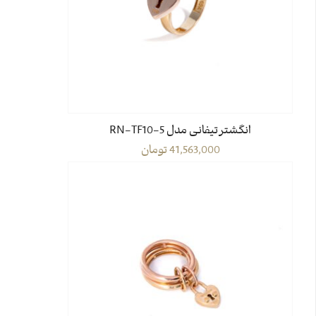
انگشتر تیفانی مدل RN-TF10-5
41,563,000
تومان