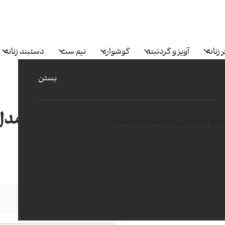
 زنانه
آویز و گردنبند
گوشواره
نیم ست
دستبند زنانه
بستن
انگشتر تیفانی مدل -TF22-1
هیچ محصولی در سبد خرید نیست.
155
وزن (گرم)