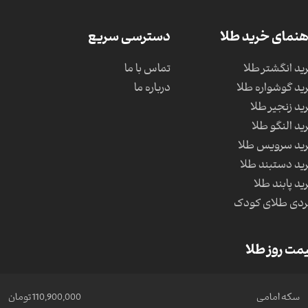
هنمای خرید طلا
دسترسی سریع
ید انگشتر طلا
تماس با ما
ید گوشواره طلا
درباره ما
ید زنجیر طلا
ید النگو طلا
ید سرویس طلا
ید دستبند طلا
ید پابند طلا
دی طلای کودک
مت روز طلا
سکه امامی
110,900,000 تومان