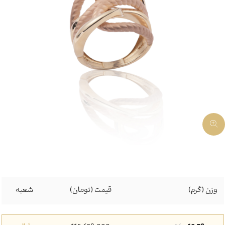
وزن (گرم)
قیمت (تومان)
شعبه