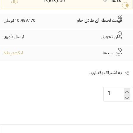
10.78
56
115,658,000
اپال
قیمت لحظه ای طلای خام
10,489,170 تومان
زمان تحویل
ارسال فوری
برچسب ها
انگشتر طلا
به اشتراک بگذارید