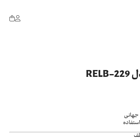
REL
 جهانی
استفاده
لف