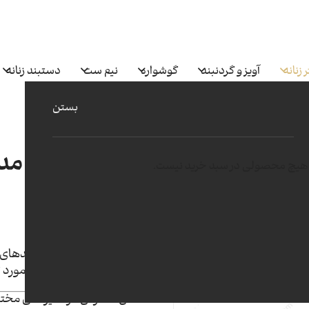
 زنانه
آویز و گردنبند
گوشواره
نیم ست
دستبند زنانه
بستن
انگشتر البناردو مدل 229-B
هیچ محصولی در سبد خرید نیست.
83
طلای 18 عیار 750
ساخته شده با بروزترین متدهای
کیفیت در ساخت و متریال مورد 
امکان سفارش در سایز های مخت