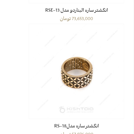
انگشتر ساره البناردو مدل 13-RSE
73,653,000
تومان
انگشتر ساره مدل18-RS