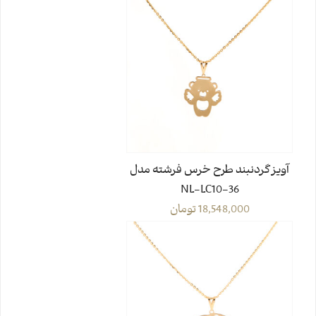
آویز گردنبند طرح خرس فرشته مدل
NL-LC10-36
18,548,000
تومان