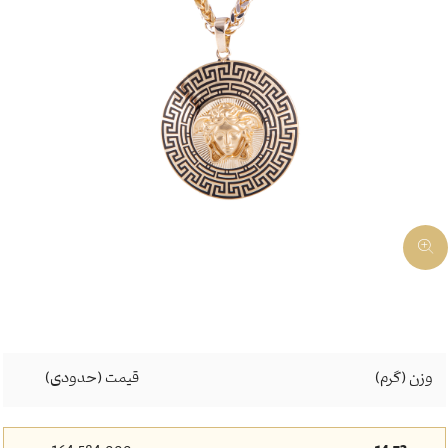
وزن (گرم)
قیمت (حدودی)