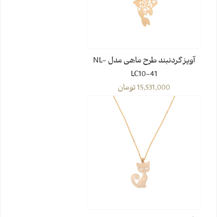
آویز گردنبند طرح ماهی مدل NL-
LC10-41
15,531,000
تومان