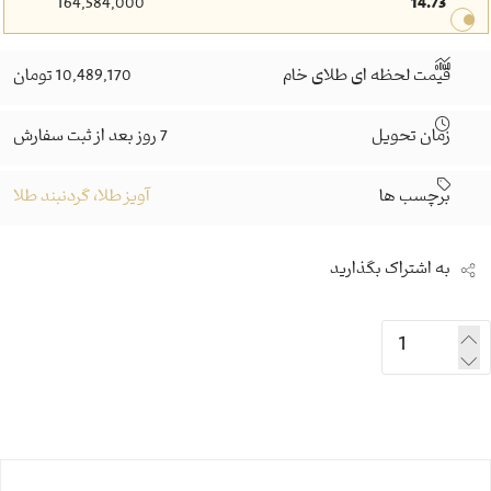
164,584,000
14.73
قیمت لحظه ای طلای خام
10,489,170 تومان
زمان تحویل
7 روز بعد از ثبت سفارش
برچسب ها
آویز طلا، گردنبند طلا
به اشتراک بگذارید