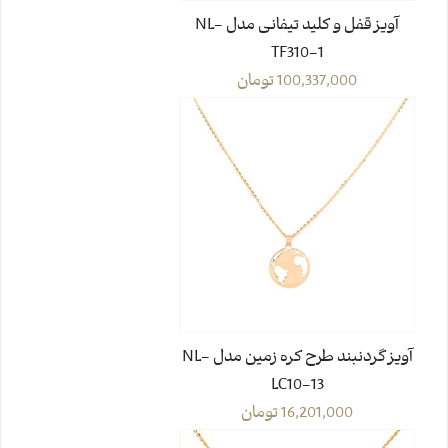
آویز قفل و کلید تیفانی مدل NL-
TF310-1
100,337,000
تومان
آویز گردنبند طرح کره زمین مدل NL-
LC10-13
16,201,000
تومان