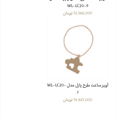
WL-LC20-9
12,566,000
تومان
آویز ساعت طرح پازل مدل WL-LC20-
7
14,821,000
تومان