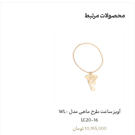
محصولات مرتبط
آویز ساعت طرح ماهی مدل WL-
LC20-16
10,955,000
تومان