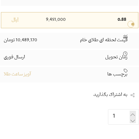
0.88
9,451,000
اپال
قیمت لحظه ای طلای خام
10,489,170 تومان
زمان تحویل
ارسال فوری
برچسب ها
آویز ساعت طلا
به اشتراک بگذارید