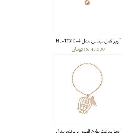
آویز قفل تیفانی مدل NL-TF310-4
16,143,000
تومان
آویز ساعت طرح قفس و پرنده مدل