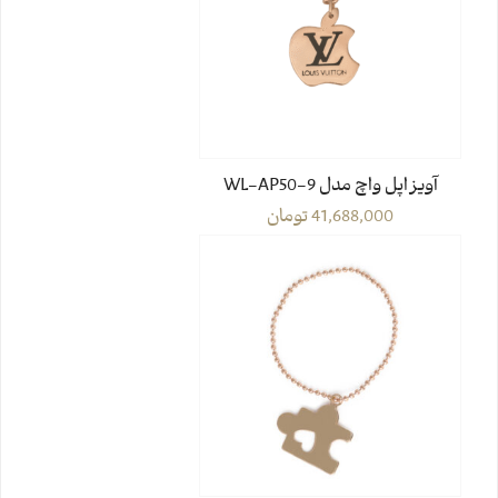
آویز اپل واچ مدل WL-AP50-9
41,688,000
تومان