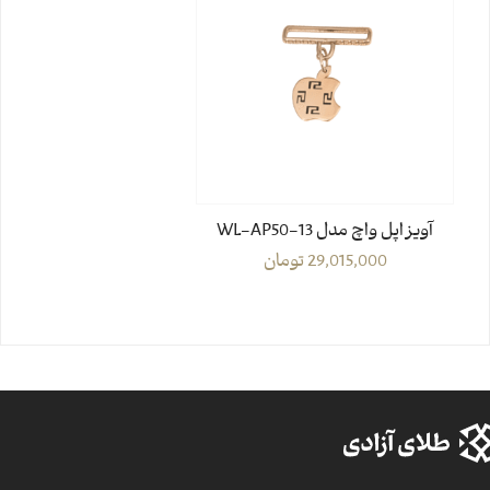
آویز اپل واچ مدل WL-AP50-13
29,015,000
تومان