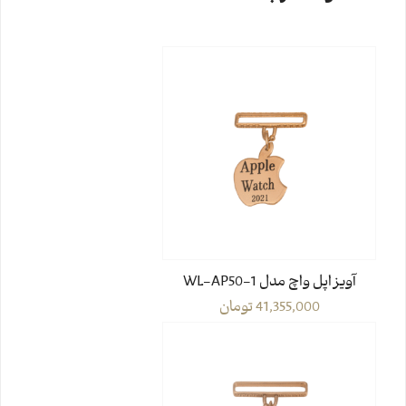
آویز اپل واچ مدل WL-AP50-1
41,355,000
تومان