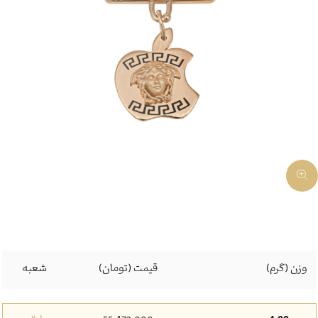
وزن (گرم)
قیمت (تومان)
شعبه