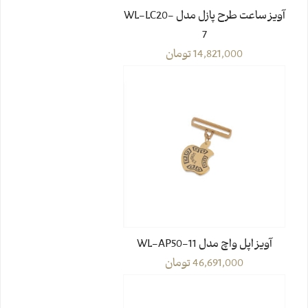
آویز ساعت طرح پازل مدل WL-LC20-
7
14,821,000
تومان
آویز اپل واچ مدل WL-AP50-11
46,691,000
تومان