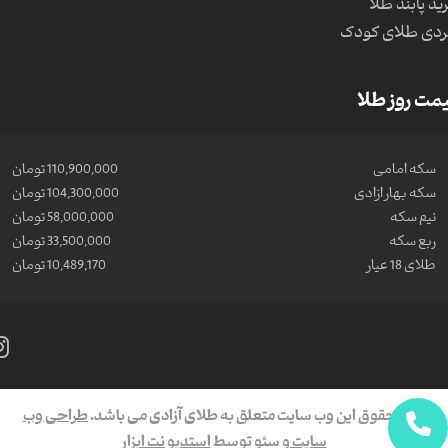
ید پابند طلا
دی طلای کودک
مت روز طلا
سکه امامی
110,900,000 تومان
سکه بهار ازادی
104,300,000 تومان
نیم سکه
58,000,000 تومان
ربع سکه
33,500,000 تومان
طلای 18 عیار
10,489,170 تومان
کلیه حقوق این وب سایت متعلق به طلای آزادی می باشد.
طراحی وب
سایت
و سئو توسط
استدیو نت ابزار