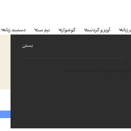
 زنانه
آویز و گردنبند
گوشواره
نیم ست
دستبند زنانه
بستن
هیچ محصولی در سبد خرید نیست.