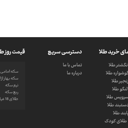
ای خرید طلا
دسترسی سریع
قیمت روز طل
نگشتر طلا
تماس با ما
سکه امامی
وشواره طلا
درباره ما
سکه بهار از
نجیر طلا
نیم سکه
لنگو طلا
ربع سکه
سرویس طلا
طلای 18 عیار
ستبند طلا
ابند طلا
طلای کودک