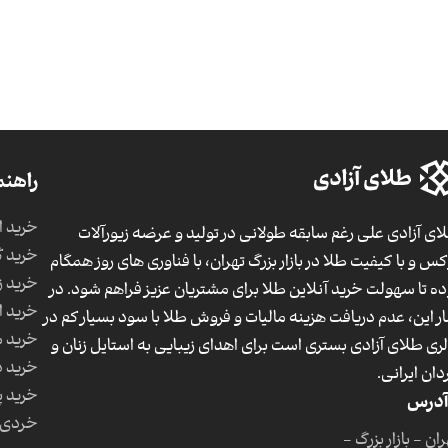
راهنم
خرید ا
ای آزادی علی رغم سابقه طولانی در تولید و عرضه زیورآلات
خرید گ
کس و با کیفیت طلا در بازار بزرگ تهران، با فناوری های روز همگام
خرید ز
ده تا سهولت خرید آنلاین طلا برای مشتریان عزیز فراهم شود. در
خرید ا
ار این، عدم دریافت هزینه مالیات و فروش طلا با سود بسیار کم در
خرید 
لری طلای آزادی بستری است برای اهدای زیبایی به استایل زنان و
خرید د
دان ایرانی.
خرید پ
آدرس
خردی 
ان - بازار بزرگ -