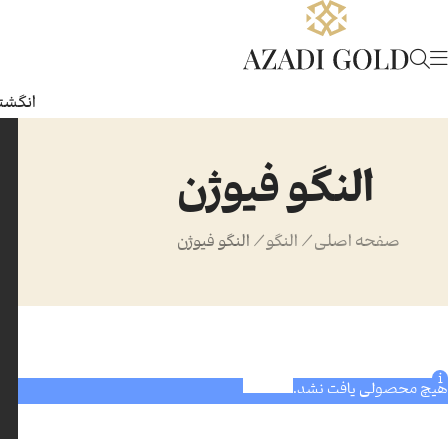
انگشتر
النگو فیوژن
صفحه اصلی
/
النگو
/
النگو فیوژن
هیچ محصولی یافت نشد.