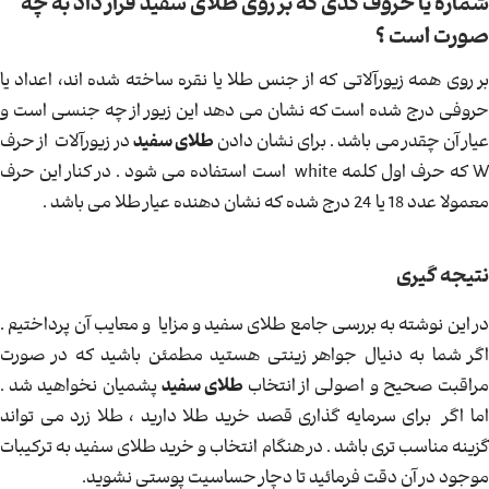
شماره یا حروف کدی که بر روی طلای سفید قرار داد به چه
صورت است ؟
بر روی همه زیورآلاتی که از جنس طلا یا نقره ساخته شده اند، اعداد یا
حروفی درج شده است که نشان می دهد این زیور از چه جنسی است و
یار آن چقدر می باشد . برای نشان دادن
طلای سفید
در زیورآلات از حرف
W که حرف اول کلمه white است استفاده می شود . در کنار این حرف
معمولا عدد 18 یا 24 درج شده که نشان دهنده عیار طلا می باشد .
نتیجه گیری
در این نوشته به بررسی جامع طلای سفید و مزایا و معایب آن پرداختیم .
اگر شما به دنیال جواهر زینتی هستید مطمئن باشید که در صورت
راقبت صحیح و اصولی از انتخاب
طلای سفید
پشمیان نخواهید شد .
اما اگر برای سرمایه گذاری قصد خرید طلا دارید ، طلا زرد می تواند
گزینه مناسب تری باشد . در هنگام انتخاب و خرید طلای سفید به ترکیبات
موجود در آن دقت فرمائید تا دچار حساسیت پوستی نشوید.