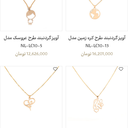
آویز گردنبند طرح کره زمین مدل
آویز گردنبند طرح عروسک مدل
NL-LC10-5
NL-LC10-13
16,201,000
تومان
12,626,000
تومان