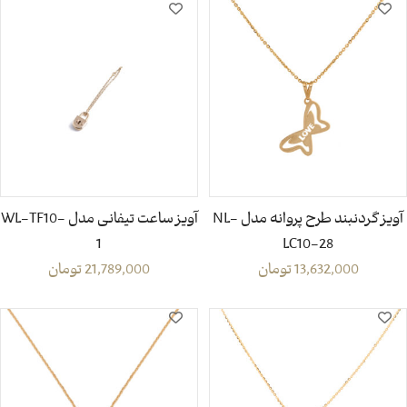
آویز گردنبند طرح پروانه مدل NL-
آویز ساعت تیفانی مدل WL-TF10-
1
LC10-28
13,632,000
تومان
21,789,000
تومان