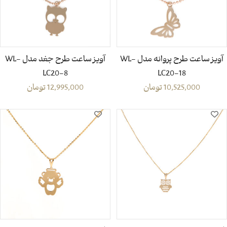
آویز ساعت طرح پروانه مدل WL-
آویز ساعت طرح جغد مدل WL-
LC20-8
LC20-18
10,525,000
تومان
12,995,000
تومان